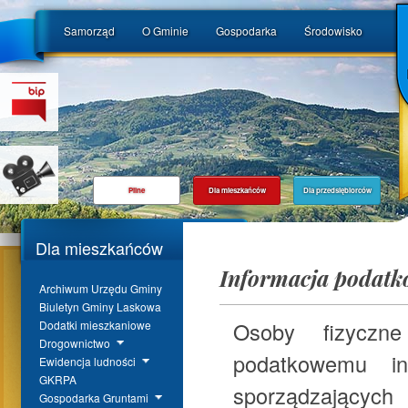
Samorząd
O Gminie
Gospodarka
Środowisko
Pilne
Dla mieszkańców
Dla przedsiębiorców
Dla mieszkańców
Informacja podatk
Archiwum Urzędu Gminy
Biuletyn Gminy Laskowa
Osoby fizyczn
Dodatki mieszkaniowe
Drogownictwo
podatkowemu in
Ewidencja ludności
GKRPA
sporządzających
Gospodarka Gruntami