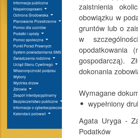
Informacja publiczna
zaistnienia okol
Niepełnosprawni
obowiązku w poda
Ochrona Środowiska
Planowanie Przestrzenne
gruntów lub o za
Pomoc dla uczniów
Podatki i opłaty
w szczególnośc
Pomoc społeczna
Punkt Porad Prawnych
opodatkowania (n
System powiadamiania SMS
gospodarczą). Z
Świadczenia rodzinne
Urząd Stanu Cywilnego
dokonania zobowi
Własnoręczność podpisu
Wybory
Wycinka drzew
Zdrowie
Wymagane dokum
Zespół interdyscyplinarny
wypełniony dru
Bezpieczeństwo publiczne
Informacje o cyberbezpieczeństwie
Kalendarz polowań
Agata Uryga - Za
Podatków