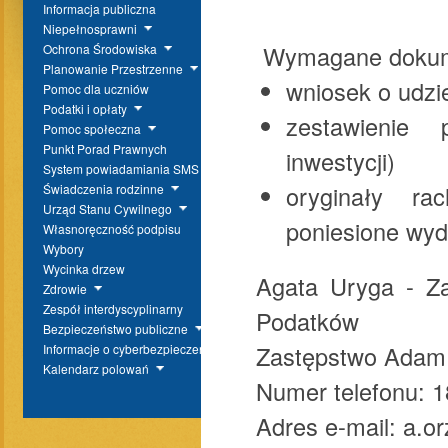
Informacja publiczna
Niepełnosprawni
Wymagane dokum
Ochrona Środowiska
Planowanie Przestrzenne
wniosek o udzie
Pomoc dla uczniów
Podatki i opłaty
zestawienie 
Pomoc społeczna
Punkt Porad Prawnych
inwestycji)
System powiadamiania SMS
oryginały ra
Świadczenia rodzinne
Urząd Stanu Cywilnego
poniesione wyd
Własnoręczność podpisu
Wybory
Wycinka drzew
Agata Uryga - Za
Zdrowie
Zespół interdyscyplinarny
Podatków
Bezpieczeństwo publiczne
Zastępstwo Adam
Informacje o cyberbezpieczeństwie
Kalendarz polowań
Numer telefonu: 1
Adres e-mail: a.o