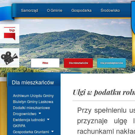
Samorząd
O Gminie
Gospodarka
Środowisko
Pilne
Dla mieszkańców
Dla przedsiębiorców
Dla mieszkańców
Ulgi w podatku rol
Archiwum Urzędu Gminy
Biuletyn Gminy Laskowa
Przy spełnieniu 
Dodatki mieszkaniowe
Drogownictwo
przyznaje ulgę
Ewidencja ludności
GKRPA
rachunkami nakła
Gospodarka Gruntami