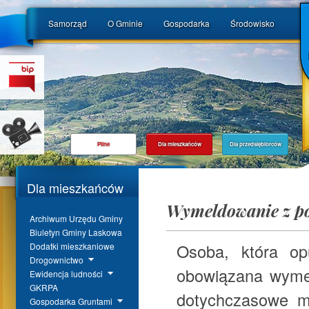
Samorząd
O Gminie
Gospodarka
Środowisko
Pilne
Dla mieszkańców
Dla przedsiębiorców
Dla mieszkańców
Wymeldowanie z pob
Archiwum Urzędu Gminy
Biuletyn Gminy Laskowa
Osoba, która op
Dodatki mieszkaniowe
Drogownictwo
obowiązana wymel
Ewidencja ludności
GKRPA
dotychczasowe mi
Gospodarka Gruntami