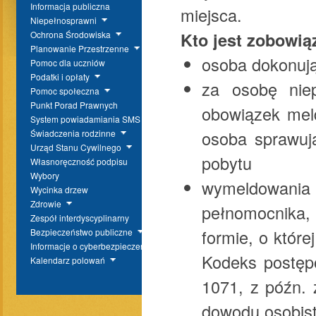
Informacja publiczna
miejsca.
Niepełnosprawni
Kto jest zobowi
Ochrona Środowiska
Planowanie Przestrzenne
osoba dokonuj
Pomoc dla uczniów
Podatki i opłaty
za osobę niep
Pomoc społeczna
Punkt Porad Prawnych
obowiązek meld
System powiadamiania SMS
osoba sprawuj
Świadczenia rodzinne
Urząd Stanu Cywilnego
pobytu
Własnoręczność podpisu
Wybory
wymeldowania 
Wycinka drzew
Zdrowie
pełnomocnika
Zespół interdyscyplinarny
formie, o któr
Bezpieczeństwo publiczne
Informacje o cyberbezpieczeństwie
Kodeks postępo
Kalendarz polowań
1071, z późn. 
dowodu osobist