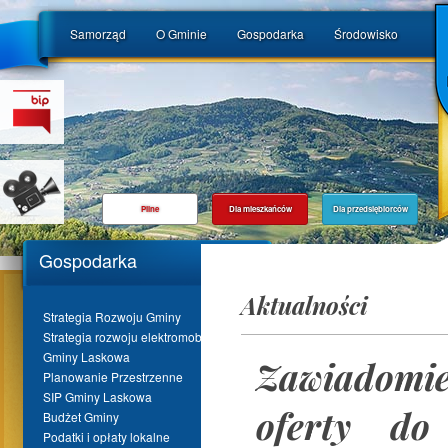
Samorząd
O Gminie
Gospodarka
Środowisko
Pilne
Dla mieszkańców
Dla przedsiębiorców
Gospodarka
Aktualności
Strategia Rozwoju Gminy
Strategia rozwoju elektromobilności
Gminy Laskowa
Zawiadomie
Planowanie Przestrzenne
SIP Gminy Laskowa
oferty do
Budżet Gminy
Podatki i opłaty lokalne