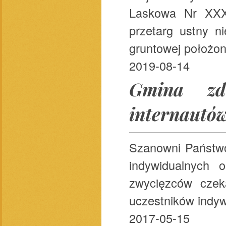
Laskowa Nr XXXI
przetarg ustny n
gruntowej położone
2019-08-14
Gmina zd
internautó
Szanowni Państw
indywidualnych
zwycięzców czek
uczestników indyw
2017-05-15