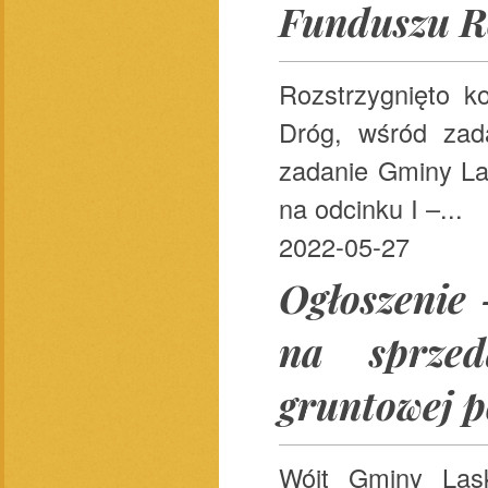
Funduszu R
Rozstrzygnięto 
Dróg, wśród zada
zadanie Gminy La
na odcinku I –...
2022-05-27
Ogłoszenie 
na sprzed
gruntowej p
Wójt Gminy Las