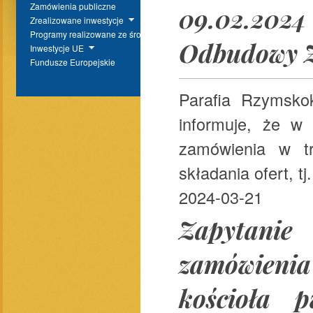
Zamówienia publiczne
09.02.2024
Zrealizowane inwestycje
Programy realizowane ze środków BP
Odbudowy 
Inwestycje UE
Fundusze Europejskie
Parafia Rzymsko
informuje, że w
zamówienia w t
składania ofert, tj
2024-03-21
Zapytanie
zamówienia
kościoła 