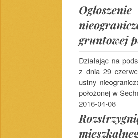
Ogłoszen
nieogranic
gruntowej p
Działając na po
z dnia 29 czerwc
ustny nieogranic
położonej w Sechn
2016-04-08
Rozstrzygni
mieszkalne