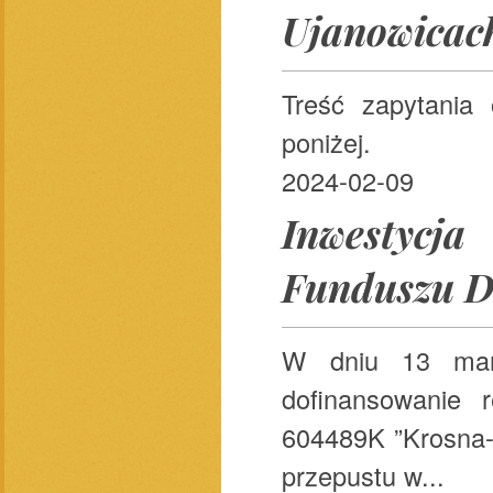
Ujanowicac
Treść zapytania 
poniżej.
2024-02-09
Inwestycj
Funduszu D
W dniu 13 mar
dofinansowanie 
604489K ”Krosna-
przepustu w...