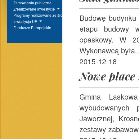
Zamówienia publiczne
Zrealizowane inwestycje
Budowę budynku s
Programy realizowane ze środków BP
Inwestycje UE
etapu budowy w
Fundusze Europejskie
opaskowy. W 20
Wykonawcą była..
2015-12-18
Nowe place
Gmina Laskowa
wybudowanych 
Jaworznej, Krosn
zestawy zabawowe