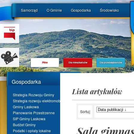
Samorząd
O Gminie
Gospodarka
Środowisko
Pilne
Dla mieszkańców
Dla przedsiębiorców
Gospodarka
Lista artykułów
Strategia Rozwoju Gminy
Strategia rozwoju elektromobilności
Gminy Laskowa
Sortuj:
Planowanie Przestrzenne
SIP Gminy Laskowa
Budżet Gminy
Sala gimna
Podatki i opłaty lokalne