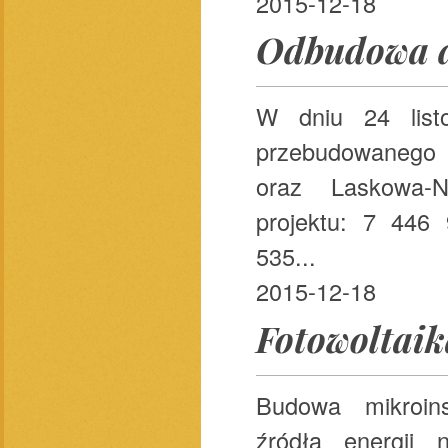
2015-12-18
Odbudowa d
W dniu 24 list
przebudowanego 
oraz Laskowa-Na
projektu: 7 446 
535...
2015-12-18
Fotowoltai
Budowa mikroins
źródła energii 