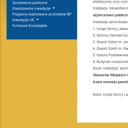
elektrycznej, przy c
Zamówienia publiczne
Instalacje fotowoltai
Zrealizowane inwestycje
Programy realizowane ze środków BP
użyteczności publicz
Inwestycje UE
Instalacje zamontowa
Fundusze Europejskie
1. Urząd Gminy Lask
2. Gminny Ośrodek Kul
3. Zespół Szkół im. 
4. Zespół Szkół im. Ś
5. Szkoła Podstawowa
6. Budynek oczyszcza
Koszt inwestycji wyn
Obszarów Wiejskich na
Koszt montażu paneli
Autor:
Urząd Gminy L