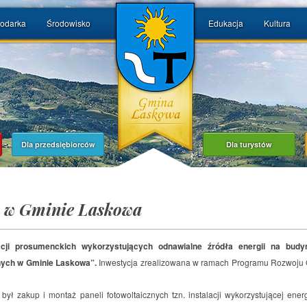
odarka
Środowisko
Edukacja
Kultura
Dla przedsiębiorców
Dla turystów
a w Gminie Laskowa
cji prosumenckich wykorzystujących odnawialne źródła energii na budyn
nych w Gminie Laskowa”.
Inwestycja zrealizowana w ramach Programu Rozwoju 
był zakup i montaż paneli fotowoltaicznych tzn. instalacji wykorzystującej ene