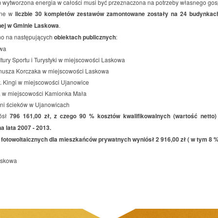
zym wytworzona energia w całości musi być przeznaczona na potrzeby własnego g
czne w
liczbie 30 kompletów zestawów
zamontowane zostały na 24 budynkach
nej w Gminie Laskowa
.
no na następujących
obiektach publicznych
:
owa
tury Sportu i Turystyki w miejscowości Laskowa
Janusza Korczaka w miejscowości Laskowa
w. Kingi w miejscowości Ujanowice
 w miejscowości Kamionka Mała
lni ścieków w Ujanowicach
iósł
796 161,00 zł, z czego 90 % kosztów kwalifikowalnych (wartość netto)
 lata 2007 - 2013.
 fotowoltaicznych dla mieszkańców prywatnych wyniósł 2 916,00 zł ( w tym 8 %
askowa