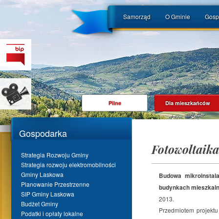
Samorząd
O Gminie
Gosp
Pilne
Dla mieszkańców
Gospodarka
Fotowoltaik
Strategia Rozwoju Gminy
Strategia rozwoju elektromobilności
Gminy Laskowa
Budowa mikroinstala
Planowanie Przestrzenne
budynkach mieszkal
SIP Gminy Laskowa
2013.
Budżet Gminy
Przedmiotem projektu 
Podatki i opłaty lokalne