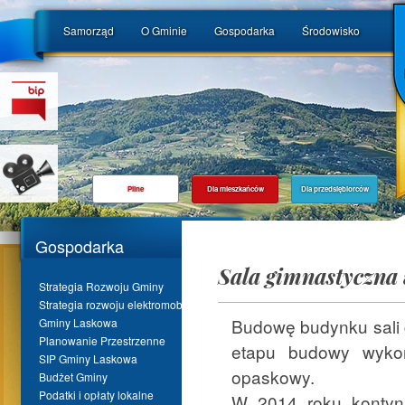
Samorząd
O Gminie
Gospodarka
Środowisko
Pilne
Dla mieszkańców
Dla przedsiębiorców
Gospodarka
Sala gimnastyczna
Strategia Rozwoju Gminy
Strategia rozwoju elektromobilności
Budowę budynku sali 
Gminy Laskowa
Planowanie Przestrzenne
etapu budowy wyko
SIP Gminy Laskowa
opaskowy.
Budżet Gminy
Podatki i opłaty lokalne
W 2014 roku kontyn