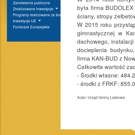
Zamówienia publiczne
była firma BUDOLEX 
Zrealizowane inwestycje
ściany, stropy żelbet
Programy realizowane ze środków BP
Inwestycje UE
W 2015 roku przystąp
Fundusze Europejskie
gimnastycznej w Ka
dachowego, instalacji
docieplenia budynku
firma KAN-BUD z Now
Całkowita wartość zad
- Środki własne: 484.2
- środki z FRKF: 855.
Autor:
Urząd Gminy Laskowa