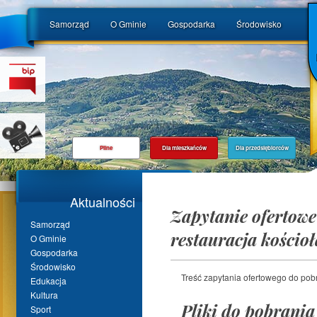
Samorząd
O Gminie
Gospodarka
Środowisko
Pilne
Dla mieszkańców
Dla przedsiębiorców
Aktualności
Zapytanie ofertowe
Samorząd
restauracja kościo
O Gminie
Gospodarka
Środowisko
Treść zapytania ofertowego do pobra
Edukacja
Kultura
Pliki do pobrania
Sport