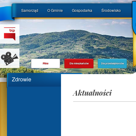
Samorząd
O Gminie
Gospodarka
Środowisko
Pilne
Dla mieszkańców
Dla przedsiębiorców
Zdrowie
Aktualności