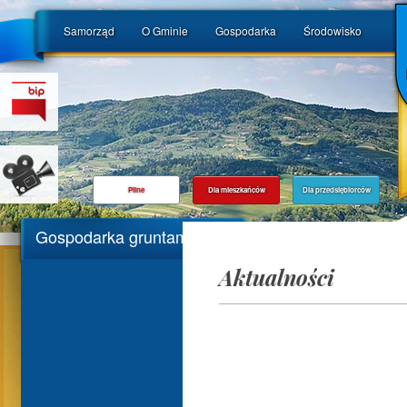
Samorząd
O Gminie
Gospodarka
Środowisko
Pilne
Dla mieszkańców
Dla przedsiębiorców
Gospodarka gruntami
Aktualności