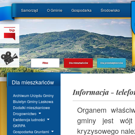
Samorząd
O Gminie
Gospodarka
Środowisko
Pilne
Dla mieszkańców
Dla przedsiębiorców
Dla mieszkańców
Informacja - telefo
Archiwum Urzędu Gminy
Biuletyn Gminy Laskowa
Organem właściw
Dodatki mieszkaniowe
Drogownictwo
gminy jest wój
Ewidencja ludności
GKRPA
kryzysowego nale
Gospodarka Gruntami