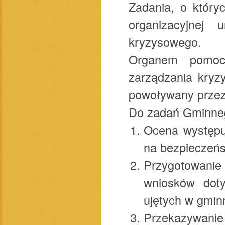
Zadania, o któr
organizacyjnej
kryzysowego.
Organem pomoc
zarządzania kryz
powoływany przez
Do zadań Gminneg
Ocena występu
na bezpieczeńs
Przygotowanie
wniosków doty
ujętych w gmin
Przekazywanie