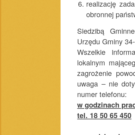
realizację zad
obronnej państ
Siedzibą Gminne
Urzędu Gminy 34
Wszelkie inform
lokalnym mająceg
zagrożenie powod
uwaga – nie doty
numer telefonu:
w godzinach pra
tel. 18 50 65 450