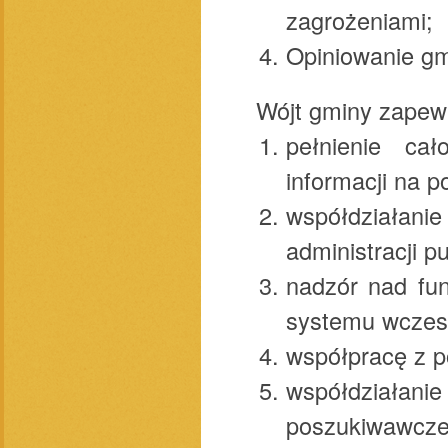
zagrożeniami;
Opiniowanie g
Wójt gminy zapewn
pełnienie ca
informacji na 
współdziałan
administracji pu
nadzór nad fu
systemu wczesn
współpracę z p
współdziałan
poszukiwawcze 