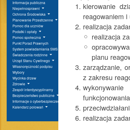
Informacja publiczna
kierowanie dz
Niepełnosprawni
reagowaniem i 
Ochrona Środowiska
Planowanie Przestrzenne
realizacja zad
Pomoc dla uczniów
Podatki i opłaty
realizacja 
Pomoc społeczna
Punkt Porad Prawnych
opracowywan
System powiadamiania SMS
planu reago
Świadczenia rodzinne
Urząd Stanu Cywilnego
zarządzanie, o
Własnoręczność podpisu
Wybory
z zakresu reag
Wycinka drzew
Zdrowie
wykonywanie 
Zespół interdyscyplinarny
funkcjonowania 
Bezpieczeństwo publiczne
Informacje o cyberbezpieczeństwie
przeciwdziałan
Kalendarz polowań
realizacja zada