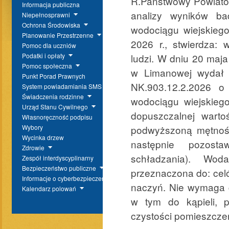
R.Państwowy Powiatow
Informacja publiczna
analizy wyników b
Niepełnosprawni
Ochrona Środowiska
wodociągu wiejskieg
Planowanie Przestrzenne
2026 r., stwierdza:
Pomoc dla uczniów
ludzi. W dniu 20 maj
Podatki i opłaty
Pomoc społeczna
w Limanowej wydał d
Punkt Porad Prawnych
NK.903.12.2.2026 o
System powiadamiania SMS
Świadczenia rodzinne
wodociągu wiejskieg
Urząd Stanu Cywilnego
dopuszczalnej warto
Własnoręczność podpisu
podwyższoną mętność
Wybory
Wycinka drzew
następnie pozost
Zdrowie
schładzania). Wo
Zespół interdyscyplinarny
Bezpieczeństwo publiczne
przeznaczona do: celó
Informacje o cyberbezpieczeństwie
naczyń. Nie wymaga 
Kalendarz polowań
w tym do kąpieli, p
czystości pomieszcze