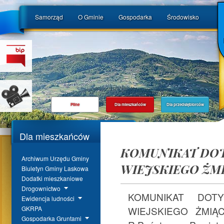
Samorząd
O Gminie
Gospodarka
Środowisko
Pilne
Dla mieszkańców
Dla przedsiębiorców
Dla mieszkańców
KOMUNIKAT DO
Archiwum Urzędu Gminy
WIEJSKIEGO ŻMI
Biuletyn Gminy Laskowa
Dodatki mieszkaniowe
Drogownictwo
KOMUNIKAT DOT
Ewidencja ludności
WIEJSKIEGO ŻMIĄ
GKRPA
Gospodarka Gruntami