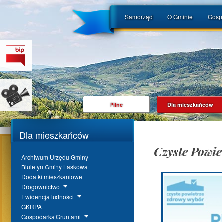
Samorząd
O Gminie
Gosp
Pilne
Dla mieszkańców
Dla mieszkańców
Czyste Powie
Archiwum Urzędu Gminy
Biuletyn Gminy Laskowa
Dodatki mieszkaniowe
Drogownictwo
Ewidencja ludności
GKRPA
Gospodarka Gruntami