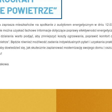
zaprasza mieszkańców na spotkanie z audytorem energetycznym w dniu 12.03.
zie można uzyskać fachowe informacje dotyczące poprawy efektywności energetyc
e działania warto podjąć, aby zmniejszyć koszty ogrzewania, poprawić komfort
ietrze”. Będzie również możliwość zadania indywidualnych pytań i uzyskania pra
aby dowiedzieć się, jak skutecznie zaplanować modernizację swojego domu i oszcz
u!
askowa