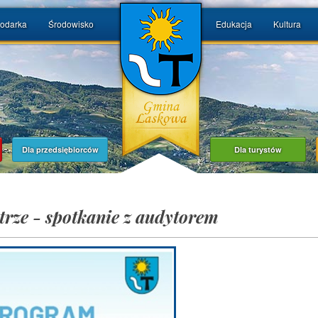
odarka
Środowisko
Edukacja
Kultura
Dla przedsiębiorców
Dla turystów
trze - spotkanie z audytorem