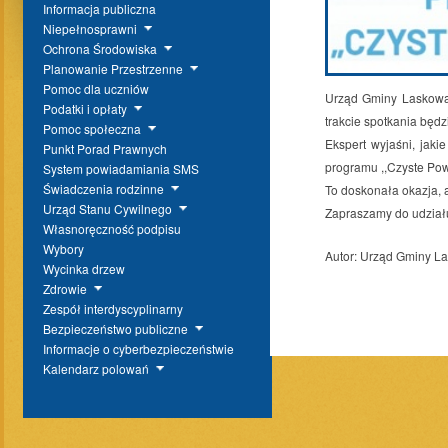
Informacja publiczna
Niepełnosprawni
Ochrona Środowiska
Planowanie Przestrzenne
Pomoc dla uczniów
Urząd Gminy Laskowa 
Podatki i opłaty
trakcie spotkania będ
Pomoc społeczna
Ekspert wyjaśni, jaki
Punkt Porad Prawnych
programu ,,Czyste Pow
System powiadamiania SMS
Świadczenia rodzinne
To doskonała okazja, 
Urząd Stanu Cywilnego
Zapraszamy do udział
Własnoręczność podpisu
Wybory
Autor:
Urząd Gminy L
Wycinka drzew
Zdrowie
Zespół interdyscyplinarny
Bezpieczeństwo publiczne
Informacje o cyberbezpieczeństwie
Kalendarz polowań