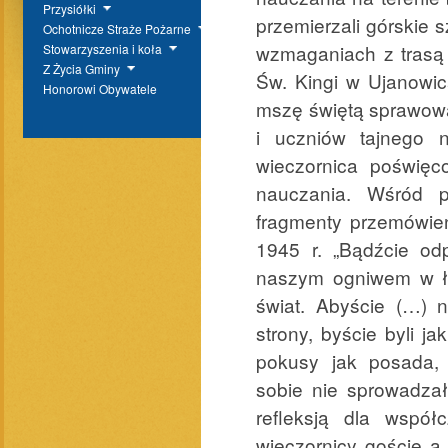
Przysiółki
przemierzali górskie 
Ochotnicze Straże Pożarne
wzmaganiach z trasą 
Stowarzyszenia i koła
Z Życia Gminy
Św. Kingi w Ujanowic
Honorowi Obywatele
mszę świętą sprawowan
i uczniów tajnego 
wieczornica poświęc
nauczania. Wśród p
fragmenty przemówień
1945 r. „Bądźcie od
naszym ogniwem w ła
świat. Abyście (…) ni
strony, byście byli j
pokusy jak posada, 
sobie nie sprowadzał
refleksją dla współ
wieczornicy goście a