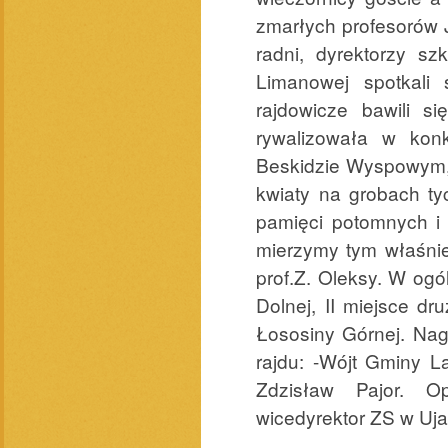
zmarłych profesorów 
radni, dyrektorzy sz
Limanowej spotkali
rajdowicze bawili s
rywalizowała w kon
Beskidzie Wyspowym, p
kwiaty na grobach tyc
pamięci potomnych i 
mierzymy tym właśnie,
prof.Z. Oleksy. W ogól
Dolnej, II miejsce dr
Łososiny Górnej. Nag
rajdu: -Wójt Gminy L
Zdzisław Pajor. O
wicedyrektor ZS w Uja