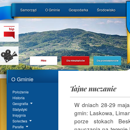
Samorząd
O Gminie
Gospodarka
Środowisko
Pilne
Dla mieszkańców
Dla przedsiębiorców
O Gminie
Tajne nuczanie
Położenie
Historia
W dniach 28-29 maja 
Geografia
Statystyki
gmin: Laskowa, Liman
Insygnia
porze stokach Bes
Sołectwa
Parafie
nauczania na terenie 