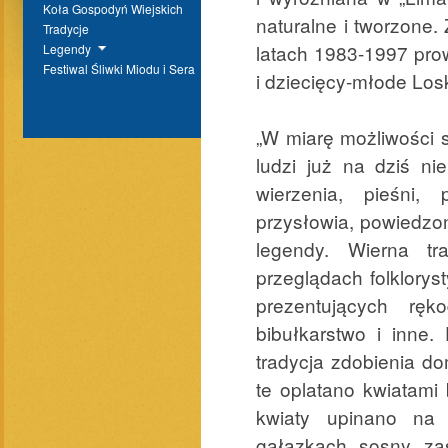
Koła Gospodyń Wiejskich
naturalne i tworzone
Tradycje
latach 1983-1997 prow
Legendy
Festiwal Śliwki Miodu i Sera
i dziecięcy-młode Los
„W miarę możliwości 
ludzi już na dziś ni
wierzenia, pieśni, 
przysłowia, powiedzo
legendy. Wierna tr
przeglądach folklory
prezentujących ręk
bibułkarstwo i inne.
tradycja zdobienia do
te oplatano kwiatami
kwiaty upinano na 
gałązkach sosny zaś