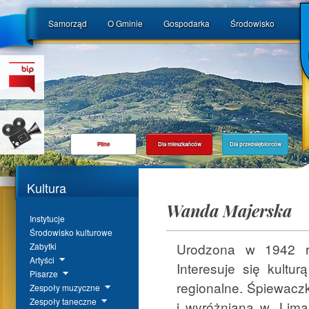
Samorząd
O Gminie
Gospodarka
Środowisko
Pilne
Dla mieszkańców
Dla przedsiębiorców
Kultura
Wanda Majerska
Instytucje
Środowisko kulturowe
Urodzona w 1942 ro
Zabytki
Artyści
Interesuje się kultur
Pisarze
regionalne. Śpiewacz
Zespoły muzyczne
Zespoły taneczne
i wyróżniana w „Liman