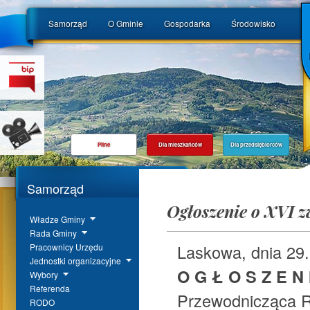
Samorząd
O Gminie
Gospodarka
Środowisko
Pilne
Dla mieszkańców
Dla przedsiębiorców
Samorząd
Ogłoszenie o XVI z
Władze Gminy
Rada Gminy
Laskowa, dnia 29.
Pracownicy Urzędu
Jednostki organizacyjne
O G Ł O S Z E N I
Wybory
Referenda
Przewodnicząca 
RODO