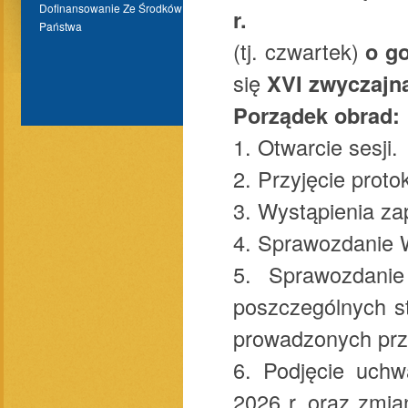
Dofinansowanie Ze Środków Budżetu
r.
Państwa
(tj. czwartek)
o go
się
XVI zwyczajn
Porządek obrad:
1. Otwarcie sesji.
2. Przyjęcie prot
3. Wystąpienia za
4. Sprawozdanie W
5. Sprawozdanie
poszczególnych s
prowadzonych prz
6. Podjęcie uch
2026 r. oraz zmi