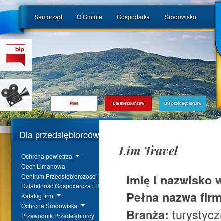
Samorząd
O Gminie
Gospodarka
Środowisko
Pilne
Dla mieszkańców
Dla przedsiębiorców
Dla przedsiębiorców
Lim Travel
Ochrona powietrza
Cech Limanowa
Imię i nazwisko 
Centrum Przedsiębiorczości
Działalność Gospodarcza i Handel
Pełna nazwa fir
Katalog firm
Ochrona Środowiska
Branża:
turystycz
Przewodnik Przedsiębiorcy