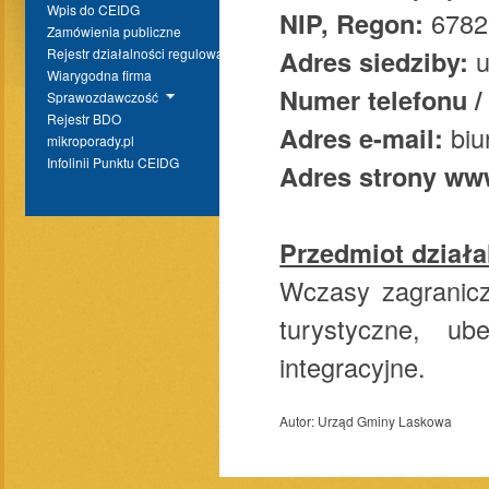
Wpis do CEIDG
NIP, Regon:
6782
Zamówienia publiczne
Adres siedziby:
u
Rejestr działalności regulowanej
Wiarygodna firma
Numer telefonu /
Sprawozdawczość
Rejestr BDO
Adres e-mail:
biu
mikroporady.pl
Infolinii Punktu CEIDG
Adres strony w
Przedmiot działa
Wczasy zagranicz
turystyczne, ub
integracyjne.
Autor:
Urząd Gminy Laskowa