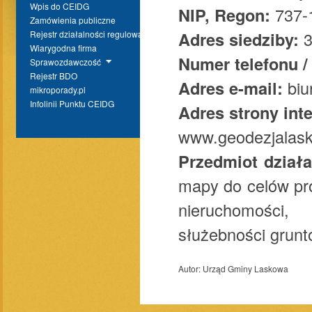
Wpis do CEIDG
NIP, Regon:
737-
Zamówienia publiczne
Adres siedziby:
3
Rejestr działalności regulowanej
Wiarygodna firma
Numer telefonu /
Sprawozdawczość
Rejestr BDO
Adres e-mail:
bi
mikroporady.pl
Infolinii Punktu CEIDG
Adres strony int
www.geodezjalask
Przedmiot działa
mapy do celów pro
nieruchomości, 
służebności grun
Autor:
Urząd Gminy Laskowa