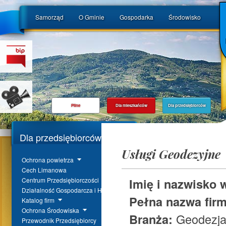
Samorząd
O Gminie
Gospodarka
Środowisko
Pilne
Dla mieszkańców
Dla przedsiębiorców
Dla przedsiębiorców
Usługi Geodezyjne
Ochrona powietrza
Cech Limanowa
Imię i nazwisko w
Centrum Przedsiębiorczości
Działalność Gospodarcza i Handel
Pełna nazwa firm
Katalog firm
Ochrona Środowiska
Branża:
Geodezj
Przewodnik Przedsiębiorcy