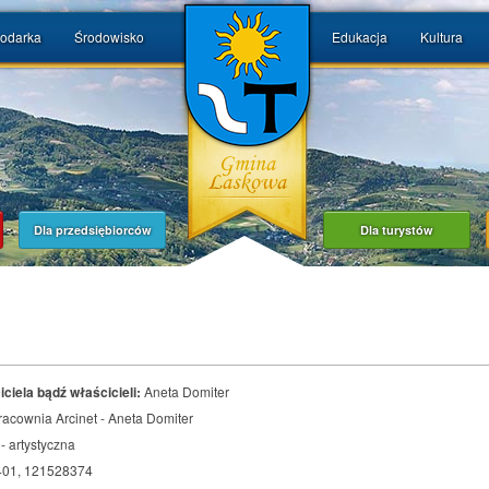
odarka
Środowisko
Edukacja
Kultura
Dla przedsiębiorców
Dla turystów
iciela bądź właścicieli:
Aneta Domiter
racownia Arcinet - Aneta Domiter
- artystyczna
01, 121528374