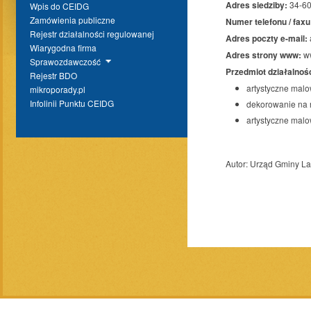
Adres siedziby:
34-6
Wpis do CEIDG
Zamówienia publiczne
Numer telefonu / faxu
Rejestr działalności regulowanej
Adres poczty e-mail:
Wiarygodna firma
Adres strony www:
ww
Sprawozdawczość
Przedmiot działalnośc
Rejestr BDO
artystyczne malo
mikroporady.pl
Infolinii Punktu CEIDG
dekorowanie na r
artystyczne malo
Autor:
Urząd Gminy L