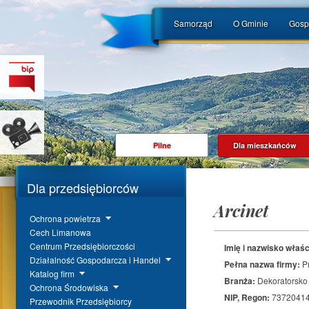
Samorząd
O Gminie
Gosp
Pilne
Dla mieszkańców
Dla przedsiębiorców
Arcinet
Ochrona powietrza
Cech Limanowa
Centrum Przedsiębiorczości
Imię i nazwisko właśc
Działalność Gospodarcza i Handel
Pełna nazwa firmy:
P
Katalog firm
Branża:
Dekoratorsko 
Ochrona Środowiska
NIP, Regon:
73720414
Przewodnik Przedsiębiorcy