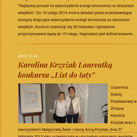
"Najlepszy pomysł na wykorzystanie energii słonecznej na obszarach
wiejskich". Do 10 lutego 2014 można składać prace przedstawiające
pomysły dotyczące wykorzystania energii słonecznej na obszarach
wiejskich. Konkurs rozpoczął się 29 listopada i zgłoszenia
przyjmujmowane będą do 10 lutego. Nagrodami jest dofinansowanie...
2013-12-04
Karolina Krzyżak Laureatką
konkursu „List do taty”
Uczennica
Szkoły
Podstawowej w
Żmiącej
Karolina
Krzyżak wraz z
nauczycielem Małgorzatą Zelek i mamą Anną Krzyżak, dnia 27
listopada 2013 roku uczestniczyła w uroczystym ogłoszeniu wyników