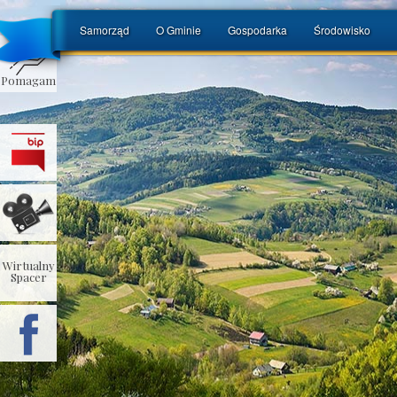
Samorząd
O Gminie
Gospodarka
Środowisko
Pomagam
Wirtualny
Spacer