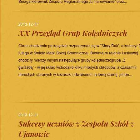
Smaga kierownik Zespołu Regionalnego „Limanowianie” oraz...
2013-12-17
XX Przegląd Grup Kolędniczych
Okres chodzenia po kolędzie rozpoczynał się w "Stary Rok", a kończył 
lutego w Święto Matki Bożej Gromnicznej. Dawniej w rejonie Laskowej
chodziły między innymi następujące grupy kolędnicze:grupa „Z
gwiazdą” - w jej skład wchodziło kilku młodych chłopców, a czasami i
dorosłych ubranych w kożuszki odwrócone na lewą stronę, jeden...
2013-12-11
Sukcesy uczniów z Zespołu Szkół z
Ujanowic