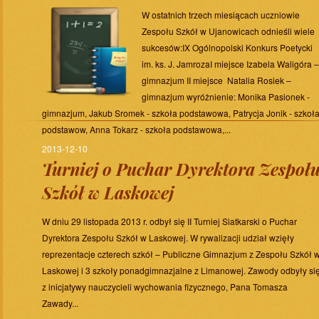
W ostatnich trzech miesiącach uczniowie
Zespołu Szkół w Ujanowicach odnieśli wiele
sukcesów:IX Ogólnopolski Konkurs Poetycki
im. ks. J. JamrozaI miejsce Izabela Waligóra –
gimnazjum II miejsce Natalia Rosiek –
gimnazjum wyróżnienie: Monika Pasionek -
gimnazjum, Jakub Sromek - szkoła podstawowa, Patrycja Jonik - szkoł
podstawow, Anna Tokarz - szkoła podstawowa,...
2013-12-10
Turniej o Puchar Dyrektora Zespoł
Szkół w Laskowej
W dniu 29 listopada 2013 r. odbył się II Turniej Siatkarski o Puchar
Dyrektora Zespołu Szkół w Laskowej. W rywalizacji udział wzięły
reprezentacje czterech szkół – Publiczne Gimnazjum z Zespołu Szkół 
Laskowej i 3 szkoły ponadgimnazjalne z Limanowej. Zawody odbyły si
z inicjatywy nauczycieli wychowania fizycznego, Pana Tomasza
Zawady...