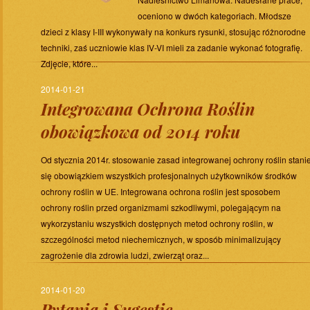
oceniono w dwóch kategoriach. Młodsze
dzieci z klasy I-III wykonywały na konkurs rysunki, stosując różnorodne
techniki, zaś uczniowie klas IV-VI mieli za zadanie wykonać fotografię.
Zdjęcie, które...
2014-01-21
Integrowana Ochrona Roślin
obowiązkowa od 2014 roku
Od stycznia 2014r. stosowanie zasad integrowanej ochrony roślin stani
się obowiązkiem wszystkich profesjonalnych użytkowników środków
ochrony roślin w UE. Integrowana ochrona roślin jest sposobem
ochrony roślin przed organizmami szkodliwymi, polegającym na
wykorzystaniu wszystkich dostępnych metod ochrony roślin, w
szczególności metod niechemicznych, w sposób minimalizujący
zagrożenie dla zdrowia ludzi, zwierząt oraz...
2014-01-20
Pytania i Sugestie