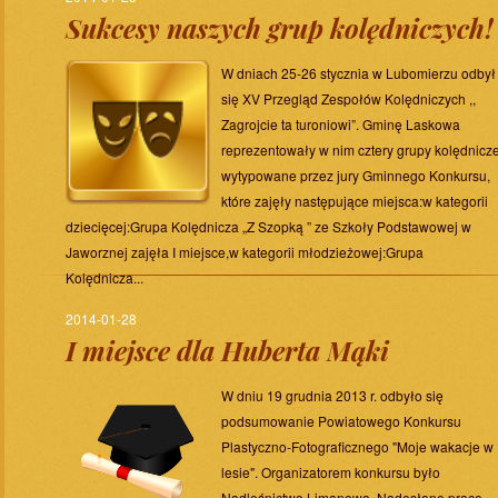
Sukcesy naszych grup kolędniczych!
W dniach 25-26 stycznia w Lubomierzu odbył
się XV Przegląd Zespołów Kolędniczych ,,
Zagrojcie ta turoniowi”. Gminę Laskowa
reprezentowały w nim cztery grupy kolędnicz
wytypowane przez jury Gminnego Konkursu,
które zajęły następujące miejsca:w kategorii
dziecięcej:Grupa Kolędnicza „Z Szopką ” ze Szkoły Podstawowej w
Jaworznej zajęła I miejsce,w kategorii młodzieżowej:Grupa
Kolędnicza...
2014-01-28
I miejsce dla Huberta Mąki
W dniu 19 grudnia 2013 r. odbyło się
podsumowanie Powiatowego Konkursu
Plastyczno-Fotograficznego "Moje wakacje w
lesie". Organizatorem konkursu było
Nadleśnictwo Limanowa. Nadesłane prace,