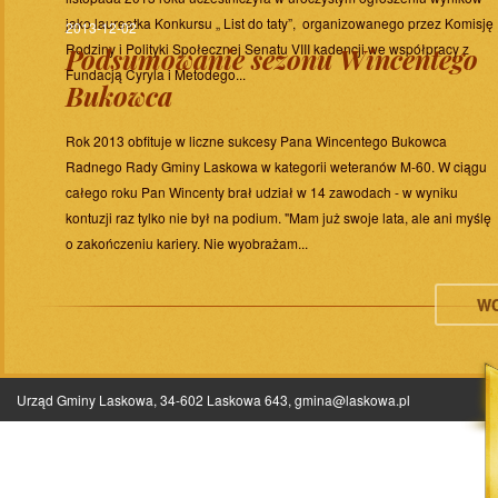
jako laureatka Konkursu „ List do taty”, organizowanego przez Komisję
2013-12-02
Rodziny i Polityki Społecznej Senatu VIII kadencji we współpracy z
Podsumowanie sezonu Wincentego
Fundacją Cyryla i Metodego...
Bukowca
Rok 2013 obfituje w liczne sukcesy Pana Wincentego Bukowca
Radnego Rady Gminy Laskowa w kategorii weteranów M-60. W ciągu
całego roku Pan Wincenty brał udział w 14 zawodach - w wyniku
kontuzji raz tylko nie był na podium. "Mam już swoje lata, ale ani myślę
o zakończeniu kariery. Nie wyobrażam...
WC
Urząd Gminy Laskowa, 34-602 Laskowa 643,
gmina@laskowa.pl