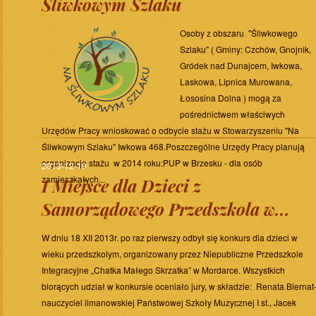
Śliwkowym Szlaku
Osoby z obszaru "Śliwkowego
Szlaku" ( Gminy: Czchów, Gnojnik,
Gródek nad Dunajcem, Iwkowa,
Laskowa, Lipnica Murowana,
Łososina Dolna ) mogą za
pośrednictwem właściwych
Urzędów Pracy wnioskować o odbycie stażu w Stowarzyszeniu "Na
Śliwkowym Szlaku" Iwkowa 468.Poszczególne Urzędy Pracy planują
organizację stażu w 2014 roku:PUP w Brzesku - dla osób
2013-12-19
zamieszkałych...
I Miejsce dla Dzieci z
Samorządowego Przedszkola w...
W dniu 18 XII 2013r. po raz pierwszy odbył się konkurs dla dzieci w
wieku przedszkolym, organizowany przez Niepubliczne Przedszkole
Integracyjne „Chatka Małego Skrzatka” w Mordarce. Wszystkich
biorących udział w konkursie oceniało jury, w składzie: Renata Biernat
nauczyciel limanowskiej Państwowej Szkoły Muzycznej I st., Jacek