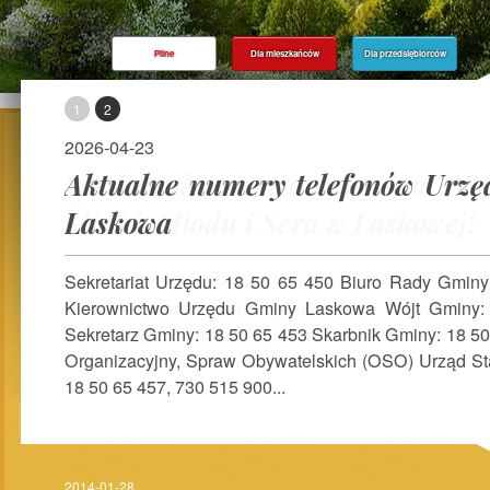
Pilne
Dla mieszkańców
Dla przedsiębiorców
1
2
2026-04-23
Serdecznie zapraszamy na XV 
Aktualne numery telefonów Urz
Śliwki, Miodu i Sera w Laskowej!
Laskowa
Sekretariat Urzędu: 18 50 65 450 Biuro Rady Gminy
Kierownictwo Urzędu Gminy Laskowa Wójt Gminy:
Sekretarz Gminy: 18 50 65 453 Skarbnik Gminy: 18 50
Organizacyjny, Spraw Obywatelskich (OSO) Urząd St
18 50 65 457, 730 515 900...
2014-01-28