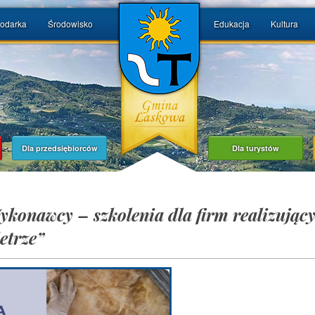
odarka
Środowisko
Edukacja
Kultura
Dla przedsiębiorców
Dla turystów
onawcy – szkolenia dla firm realizujący
etrze”