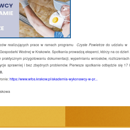
ców realizujących prace w ramach programu
Czyste Powietrze
do udziału 
Gospodarki Wodnej w Krakowie. Spotkania prowadzą eksperci, którzy na co dzień z
 praktycznym przygotowaniu dokumentacji, wypełnianiu wniosków, rozliczeniach
ycje sprawniej i bez zbędnych problemów. Pierwsze spotkanie odbędzie się 17 l
0.
tronie:
https://www.wfos.krakow.pl/akademia-wykonawcy-w-pr...
askowa