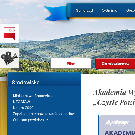
Samorząd
O Gminie
Gosp
Pilne
Dla mieszkańców
Środowisko
Akademia Wyk
Ministerstwo Środowiska
„Czyste Powi
NFOŚiGW
Natura 2000
Zapobieganie powstawaniu odpadów
Ochrona powietrza