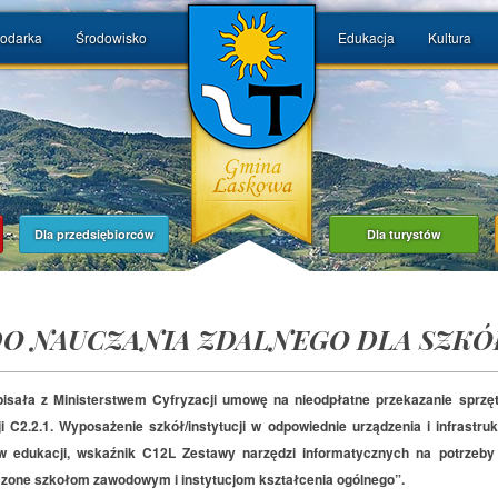
odarka
Środowisko
Edukacja
Kultura
Dla przedsiębiorców
Dla turystów
DO NAUCZANIA ZDALNEGO DLA SZKÓ
sała z Ministerstwem Cyfryzacji umowę na nieodpłatne przekazanie sprzę
i C2.2.1. Wyposażenie szkół/instytucji w odpowiednie urządzenia i infrastru
 edukacji, wskaźnik C12L Zestawy narzędzi informatycznych na potrzeby 
zone szkołom zawodowym i instytucjom kształcenia ogólnego”.