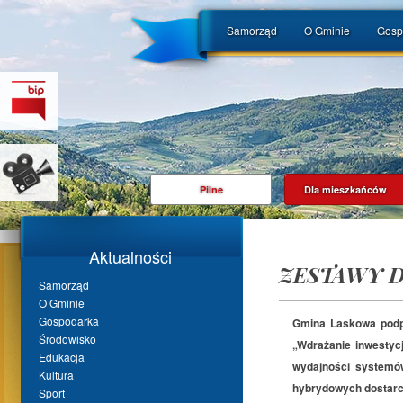
Samorząd
O Gminie
Gosp
Pilne
Dla mieszkańców
Aktualności
ZESTAWY 
Samorząd
O Gminie
Gospodarka
Gmina Laskowa podpi
Środowisko
„Wdrażanie inwestycj
Edukacja
wydajności systemów
Kultura
hybrydowych dostarc
Sport