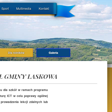
Sport
Multimedia
Kontakt
Dla rolników
Galeria
Ł GMINY LASKOWA
tu dla szkół w ramach programu
kturę ICT w celu poprawy ogólnej
prowadzenia lekcji zdalnych lub