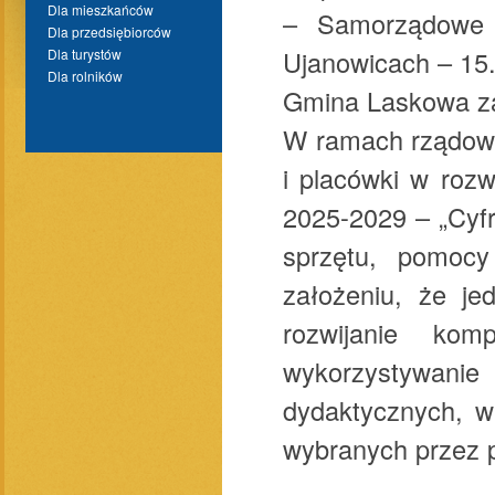
Dla mieszkańców
– Samorządowe 
Dla przedsiębiorców
Ujanowicach – 15.
Dla turystów
Dla rolników
Gmina Laskowa za
W ramach rządowe
i placówki w rozw
2025-2029 – „Cyf
sprzętu, pomocy
założeniu, że je
rozwijanie kom
wykorzystywani
dydaktycznych, w
wybranych przez p