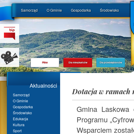
Samorząd
O Gminie
Gospodarka
Środowisko
Pilne
Dla mieszkańców
Dla przedsiębiorców
Aktualności
Dotacja w ramach 
Samorząd
O Gminie
Gmina Laskowa o
Gospodarka
Środowisko
Programu „Cyfrow
Edukacja
Kultura
Wsparciem zostało
Sport