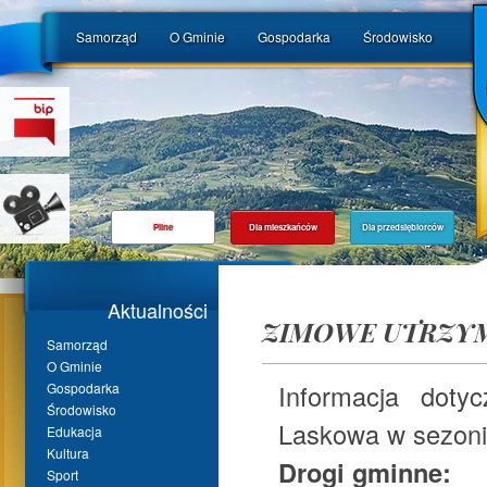
Samorząd
O Gminie
Gospodarka
Środowisko
Pilne
Dla mieszkańców
Dla przedsiębiorców
Aktualności
ZIMOWE UTRZYM
Samorząd
O Gminie
Informacja doty
Gospodarka
Środowisko
Laskowa w sezon
Edukacja
Kultura
Drogi gminne:
Sport