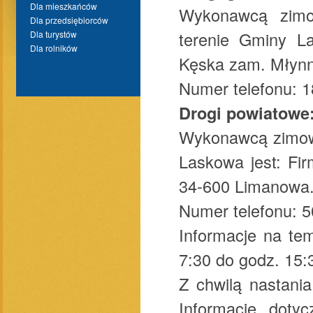
Dla mieszkańców
Wykonawcą zim
Dla przedsiębiorców
terenie Gminy L
Dla turystów
Dla rolników
Kęska zam. Młynn
Numer telefonu: 
Drogi powiatowe
Wykonawcą zimow
Laskowa jest: Fi
34-600 Limanowa
Numer telefonu: 
Informacje na te
7:30 do godz. 15:
Z chwilą nastani
Informacje doty