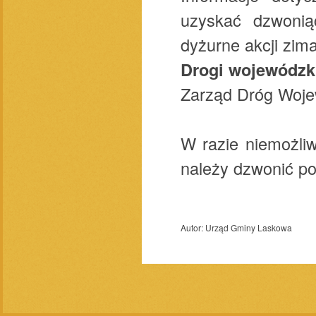
uzyskać dzwoni
dyżurne akcji zi
Drogi wojewódzk
Zarząd Dróg Woje
W razie niemożli
należy dzwonić p
Autor:
Urząd Gminy Laskowa