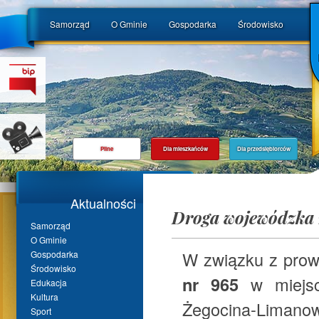
Samorząd
O Gminie
Gospodarka
Środowisko
Pilne
Dla mieszkańców
Dla przedsiębiorców
Aktualności
Droga wojewódzka 
Samorząd
O Gminie
W związku z prow
Gospodarka
Środowisko
nr 965
w miejsc
Edukacja
Kultura
Żegocina-Limanow
Sport