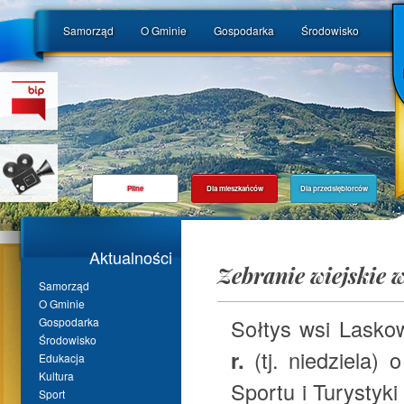
Samorząd
O Gminie
Gospodarka
Środowisko
Pilne
Dla mieszkańców
Dla przedsiębiorców
Aktualności
Zebranie wiejskie 
Samorząd
O Gminie
Sołtys wsi Lask
Gospodarka
Środowisko
r.
(tj. niedziela) 
Edukacja
Kultura
Sportu i Turystyk
Sport