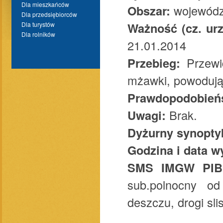
Dla mieszkańców
Obszar:
województ
Dla przedsiębiorców
Ważność (cz. urz
Dla turystów
Dla rolników
21.01.2014
Przebieg:
Przewid
mżawki, powodują
Prawdopodobieńs
Uwagi:
Brak.
Dyżurny synopty
Godzina i data w
SMS IMGW PIB
sub.polnocny od
deszczu, drogi sli