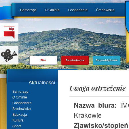
Samorząd
O Gminie
Gospodarka
Środowisko
Pilne
Dla mieszkańców
Dla przedsiębiorców
Aktualności
Uwaga ostrzeżenie
Samorząd
O Gminie
Nazwa biura:
IMG
Gospodarka
Środowisko
Krakowie
Edukacja
Kultura
Zjawisko/stopień
Sport